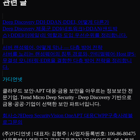
관련 글
Deep Discovery DDI·DDAN·DDEI, 어떻게 다른가
Deep Discovery 제품군 DDI(네트워크)·DDAN(샌드박
스)·DDEI(이메일)의 역할과 도입 우선순위를 정리합니다.
서버 랜섬웨어, 어떻게 막나 — 다층 방어 전략
서버를 노리는 랜섬웨어의 침투 경로와, 안티멀웨어·Host IPS·
무결성 모니터링·EDR을 결합한 다층 방어 전략을 정리합니
다.
가디언넷
클라우드 보안·APT 대응·금융 보안을 아우르는 정보보안 전
문기업. Trend Micro Deep Security · Deep Discovery 기반으로
금융·공공·기업이 선택한 보안 파트너입니다.
회사소개
Deep Security
Vision One
APT 대응
CWPP
구축사례
블
로그
문의
(주)가디언넷
| 대표자:
김형주
| 사업자등록번호:
106-86-80475