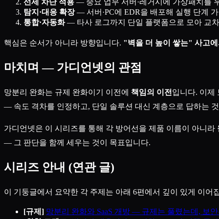
선제 차단 적용
— 중요 업무 서버·레거시에 가상패치를 우
탐지·대응 확장
— 서버·PC에 EDR을 배포해 실행 단계 
통합·자동화
— 타사 로그까지 단일 플랫폼으로 모아 교차
핵심은 순서가 아니라 방향입니다.
"벽을 더 높이 쌓는" 사고
마치며 — 가디언넷의 관점
망분리 완화는 규제 완화이기 이전에
책임의 이전
입니다. 이제
— 속도 격차를 인정하고, 단일 솔루션 대신 계층으로 답하는 것
가디언넷은 이 시리즈를 통해 각 방어선을 제품 이름이 아니라
— 그 판단을 함께 세우는 것이 목표입니다.
시리즈 안내 (연관 글)
이 기둥글에서 요약한 각 주제는 아래 6편에서 깊이 있게 이어
[규제]
망분리 완화와 SaaS 개방 — 규제는 풀렸는데, 보