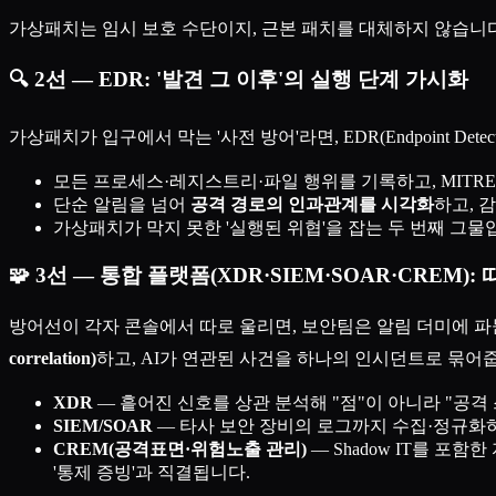
가상패치는 임시 보호 수단이지, 근본 패치를 대체하지 않습니
🔍 2선 — EDR: '발견 그 이후'의 실행 단계 가시화
가상패치가 입구에서 막는 '사전 방어'라면, EDR(Endpoint Detectio
모든 프로세스·레지스트리·파일 행위를 기록하고, MITRE ATT
단순 알림을 넘어
공격 경로의 인과관계를 시각화
하고, 
가상패치가 막지 못한 '실행된 위협'을 잡는 두 번째 그물
🧩 3선 — 통합 플랫폼(XDR·SIEM·SOAR·CREM
방어선이 각자 콘솔에서 따로 울리면, 보안팀은 알림 더미에 
correlation)
하고, AI가 연관된 사건을 하나의 인시던트로 묶어
XDR
— 흩어진 신호를 상관 분석해 "점"이 아니라 "공격
SIEM/SOAR
— 타사 보안 장비의 로그까지 수집·정규화하
CREM(공격표면·위험노출 관리)
— Shadow IT를 
'통제 증빙'과 직결됩니다.