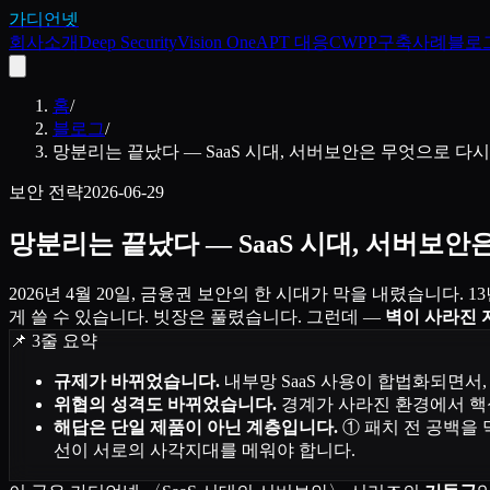
가디언넷
회사소개
Deep Security
Vision One
APT 대응
CWPP
구축사례
블로
홈
/
블로그
/
망분리는 끝났다 — SaaS 시대, 서버보안은 무엇으로 다
보안 전략
2026-06-29
망분리는 끝났다 — SaaS 시대, 서버보
2026년 4월 20일, 금융권 보안의 한 시대가 막을 내렸습니다
게 쓸 수 있습니다. 빗장은 풀렸습니다. 그런데 —
벽이 사라진 
📌 3줄 요약
규제가 바뀌었습니다.
내부망 SaaS 사용이 합법화되면서
위협의 성격도 바뀌었습니다.
경계가 사라진 환경에서 핵심
해답은 단일 제품이 아닌 계층입니다.
① 패치 전 공백을
선이 서로의 사각지대를 메워야 합니다.