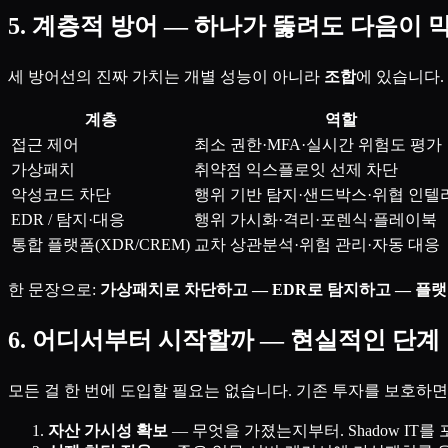
5. 계층적 방어 — 하나가 뚫려도 다음이 
세 방어선의 진짜 가치는 개별 성능이 아니라
조합
에 있습니다.
계층
역할
접근 제어
최소 권한·MFA·실시간 위험도 평가
가상패치
취약점 익스플로잇 선제 차단
악성코드 차단
행위 기반 탐지·샌드박스·위협 인텔
EDR / 탐지·대응
행위 가시화·격리·포렌식·플레이북
통합 플랫폼(XDR/CREM)
교차 상관분석·위험 관리·자동 대응
한 문장으로:
가상패치로 차단하고 — EDR로 탐지하고 — 플
6. 어디서부터 시작할까 — 현실적인 단계
모든 걸 한 번에 도입할 필요는 없습니다. 기존 투자를 보호하
자산 가시성 확보
— 무엇을 가졌는지부터. Shadow IT