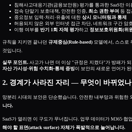
침해사고대응기관(금융보안원) 평가를 통과한 SaaS만 이
접속 단말기 보호대책, 안전한 인증,
최소 권한 부여
등 접
중요정보 입력·처리·유출에 대한
상시 모니터링과 통제
허용되지 않은 외부 인터넷 접근 차단, 네트워크 구간 암
이행 여부를
반기 1회 자체 평가
하고
정보보호위원회(위원장
규칙을 지키면 끝나던
규제중심(Rule-based)
모델에서, 스스로
것입니다.
실무 포인트.
사고가 나면 더 이상 "규정은 지켰다"가 방패가 되
자산 가시성·위험 수치화·통제 증빙
이 보안의 새로운 언어가 된
2. 경계가 사라진 자리 — 무엇이 바뀌었나
망분리 시대의 보안은 단순했습니다. 안전한 내부망과 위험한 외부
니다.
SaaS가 열리면 이 구도가 무너집니다. 업무 데이터가 M365·협
해야 할 표면(attack surface) 자체가 폭발적으로 늘어납니다.