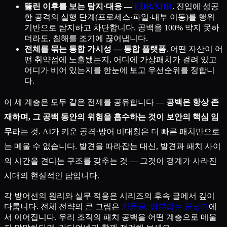
뚫린 이후를 보는 탐지·대응 —
EDR/XDR
. 진입에 성공
한 공격의 실행 단계(프로세스·파일·내부 이동)를 행위
기반으로 탐지하고 차단합니다. 공백을 100% 막지 못하
더라도, 침해를 조기에 끊어냅니다.
전체를 묶는 통합 가시성 — 통합 플랫폼
. 어떤 자산이 어
떤 취약점에 노출됐는지, 어디에 가상패치가 걸려 있고
어디가 비어 있는지를 한눈에 보고 우선순위를 정합니
다.
이 세 계층은 모두 같은 전제를 공유합니다 —
공백은 항상 존
재하며, 그 공백 동안의 위험을 흡수하는 것이 보안의 핵심 임
무
라는 것. AI가 키운 공격·방어 비대칭은 더 빠른 패치만으로
는 메울 수 없습니다. 발견을 따라잡는 대신, 발견과 패치 사이
의 시간을 견디는 구조를 갖추는 것 — 그것이 경계가 사라진
시대의 현실적인 답입니다.
각 방어선의 원리와 실무 적용은 시리즈의 후속 글에서 깊이
다룹니다. 전체 전략의 큰 그림은
기둥글: 망분리는 끝났다
에
서 이어집니다. 우리 조직의 패치 공백을 어떤 계층으로 메울