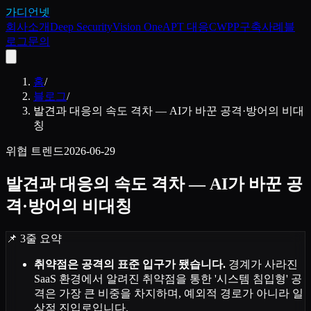
가디언넷
회사소개
Deep Security
Vision One
APT 대응
CWPP
구축사례
블
로그
문의
홈
/
블로그
/
발견과 대응의 속도 격차 — AI가 바꾼 공격·방어의 비대
칭
위협 트렌드
2026-06-29
발견과 대응의 속도 격차 — AI가 바꾼 공
격·방어의 비대칭
📌 3줄 요약
취약점은 공격의 표준 입구가 됐습니다.
경계가 사라진
SaaS 환경에서 알려진 취약점을 통한 '시스템 침입형' 공
격은 가장 큰 비중을 차지하며, 예외적 경로가 아니라 일
상적 진입로입니다.