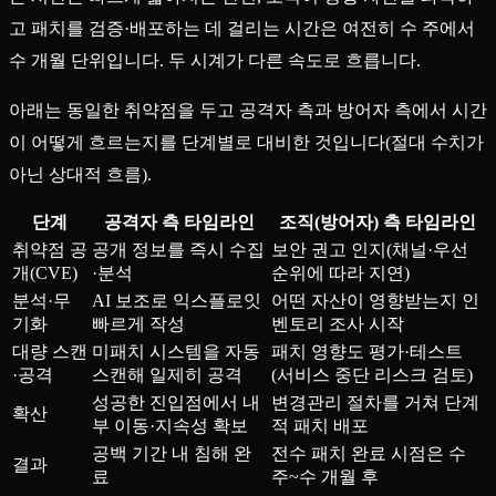
고 패치를 검증·배포하는 데 걸리는 시간은 여전히 수 주에서
수 개월 단위입니다. 두 시계가 다른 속도로 흐릅니다.
아래는 동일한 취약점을 두고 공격자 측과 방어자 측에서 시간
이 어떻게 흐르는지를 단계별로 대비한 것입니다(절대 수치가
아닌 상대적 흐름).
단계
공격자 측 타임라인
조직(방어자) 측 타임라인
취약점 공
공개 정보를 즉시 수집
보안 권고 인지(채널·우선
개(CVE)
·분석
순위에 따라 지연)
분석·무
AI 보조로 익스플로잇
어떤 자산이 영향받는지 인
기화
빠르게 작성
벤토리 조사 시작
대량 스캔
미패치 시스템을 자동
패치 영향도 평가·테스트
·공격
스캔해 일제히 공격
(서비스 중단 리스크 검토)
성공한 진입점에서 내
변경관리 절차를 거쳐 단계
확산
부 이동·지속성 확보
적 패치 배포
공백 기간 내 침해 완
전수 패치 완료 시점은 수
결과
료
주~수 개월 후